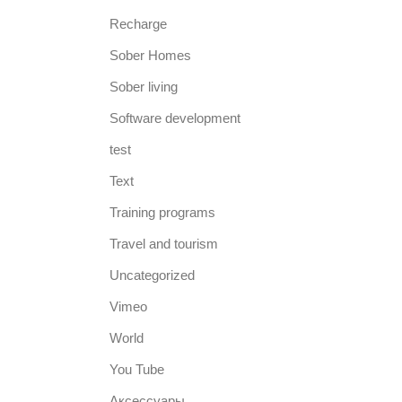
Recharge
Sober Homes
Sober living
Software development
test
Text
Training programs
Travel and tourism
Uncategorized
Vimeo
World
You Tube
Аксессуары