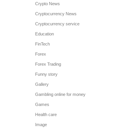
Crypto News
Cryptocurrency News
Cryptocurrency service
Education
FinTech
Forex
Forex Trading
Funny story
Gallery
Gambling online for money
Games
Health care
Image