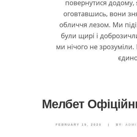
повернутися додому, 
оговтавшись, вони зня
обличчя лезом. Ми підій
були щирі і доброзичл
ми нічого не зрозуміли.
єдино
Мелбет Офіційни
FEBRUARY 19, 2020
|
BY:
ADMI