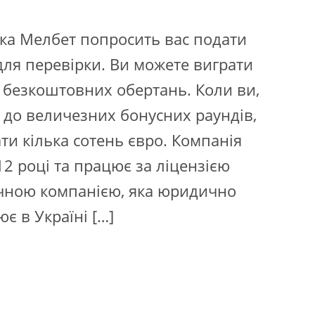
ка Мелбет попросить вас подати
ля перевірки. Ви можете виграти
 безкоштовних обертань. Коли ви,
 до величезних бонусних раундів,
ти кілька сотень євро. Компанія
12 році та працює за ліцензією
чною компанією, яка юридично
є в Україні […]