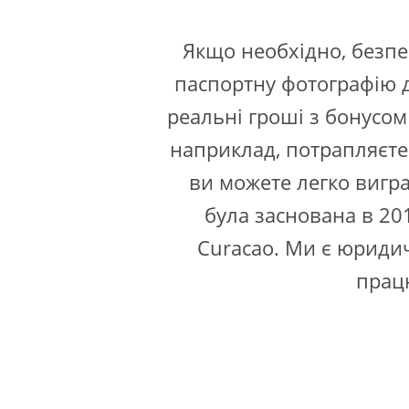
Якщо необхідно, безпе
паспортну фотографію д
реальні гроші з бонусом
наприклад, потрапляєте
ви можете легко вигра
була заснована в 20
Curacao. Ми є юриди
працю