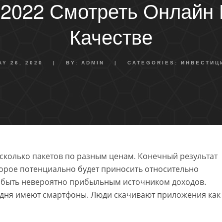
 2022 Смотреть Онлайн
Качестве
AY 26, 2020
|
BY:
ADMIN
|
CATEGORIES:
ИНВЕСТИЦ
есколько пакетов по разным ценам. Конечный результат
торое потенциально будет приносить относительно
 быть невероятно прибыльным источником доходов.
годня имеют смартфоны. Люди скачивают приложения как