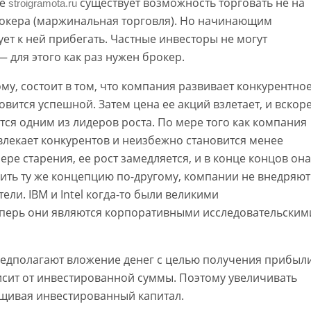
ке
существует возможность торговать не на
stroigramota.ru
брокера (маржинальная торговля). Но начинающим
ет к ней прибегать. Частные инвесторы не могут
 для этого как раз нужен брокер.
у, состоит в том, что компания развивает конкурентно
овится успешной. Затем цена ее акций взлетает, и вскор
ится одним из лидеров роста. По мере того как компания
ивлекает конкурентов и неизбежно становится менее
ере старения, ее рост замедляется, и в конце концов она
зить ту же концепцию по-другому, компании не внедряют
ли. IBM и Intel когда-то были великими
перь они являются корпоративными исследовательским
едполагают вложение денег с целью получения прибыли
висит от инвестированной суммы. Поэтому увеличивать
ащивая инвестированный капитал.