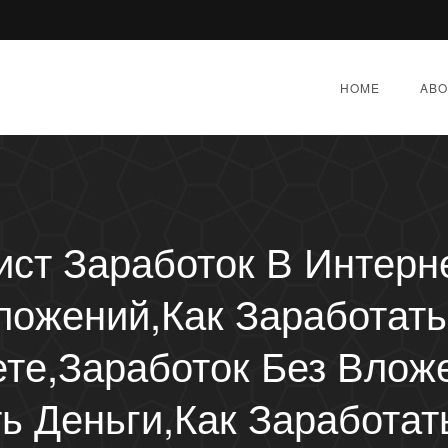
HOME
ABO
ст Заработок В Интерн
ложений,как Заработать
те,заработок Без Влож
ь Деньги,как Заработат