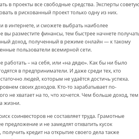
ть в проекты все свободные средства. Эксперты совету
ровать в рискованный проект только одну из них.
ги в интернете, и сможете выбрать наиболее
 вы разместите финансы, тем быстрее начнете получат
вный доход, полученный в режиме онлайн — к такому
менные пользователи всемирной сети.
 работать – на себя, или «на дядю». Как бы ни было
годятся в предприниматели. И даже среди тех, кто
статочно людей, которым не удаётся достичь успеха.
ровнем своих доходов. Кто-то зарабатывает по-
ого не хватает на то, что хочется. Чем больше доход, тем
а жизни.
оиск соинвесторов не составляет труда. Грамотные
е предложение и не замедлят отхватить кусок
, получить кредит на открытие своего дела также