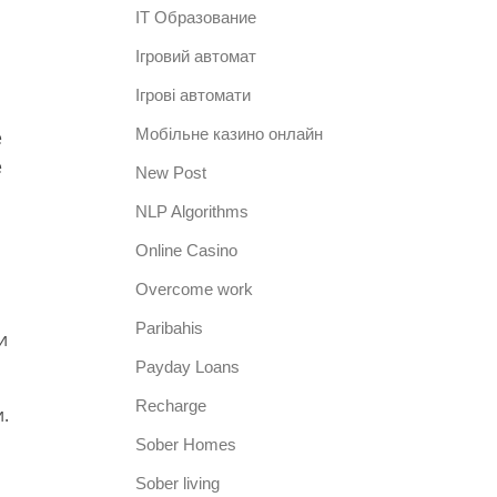
IT Образование
Iгровий автомат
Iгрові автомати
Mобільне казино онлайн
е
е
New Post
NLP Algorithms
Online Casino
Overcome work
Paribahis
и
Payday Loans
Recharge
.
Sober Homes
Sober living