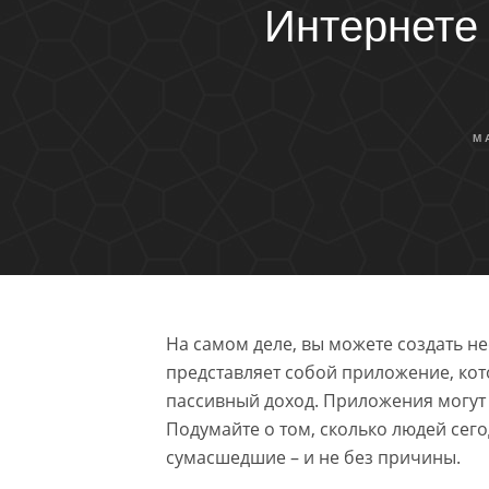
Интернете
M
На самом деле, вы можете создать н
представляет собой приложение, ко
пассивный доход. Приложения могут
Подумайте о том, сколько людей се
сумасшедшие – и не без причины.