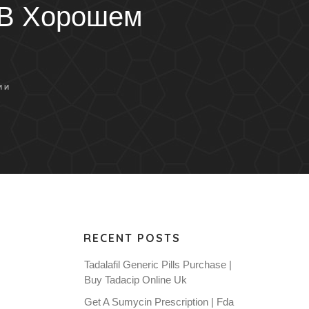
 В Хорошем
ИИ
RECENT POSTS
Tadalafil Generic Pills Purchase |
Buy Tadacip Online Uk
Get A Sumycin Prescription | Fda