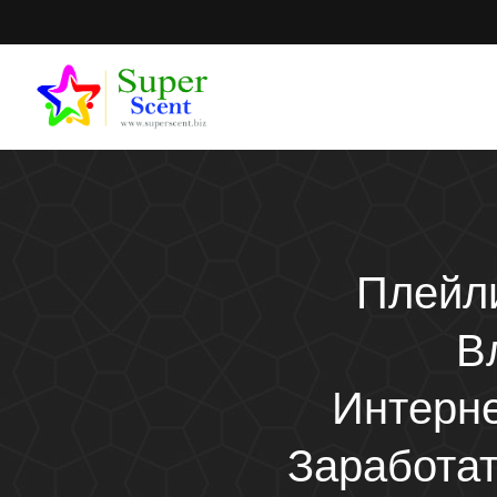
Плейли
В
Интерне
Заработат