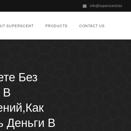
info@superscent.biz
UT SUPERSCENT
PRODUCTS
CONTACT US
ете Без
 В
ений,как
ь Деньги В