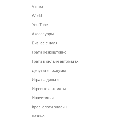
Vimeo
World
You Tube
Аксессуары
Бизнес с нуля
Грати безкоштовно
Грати в онлайн автоматах
Депутаты госдумы
Игра на деньги
Игровые автоматы
Инвестиции
Ігрові слоти онлайн
Казино