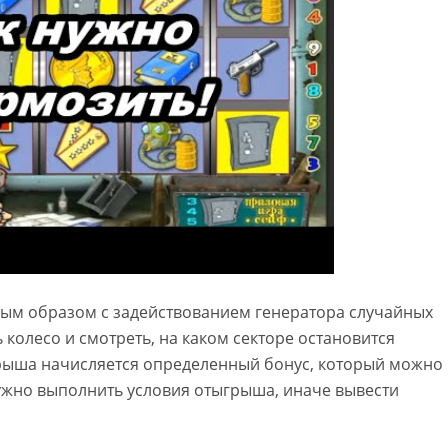
ным образом с задействованием генератора случайных
 колесо и смотреть, на каком секторе остановится
рыша начисляется определенный бонус, который можно
нужно выполнить условия отыгрыша, иначе вывести