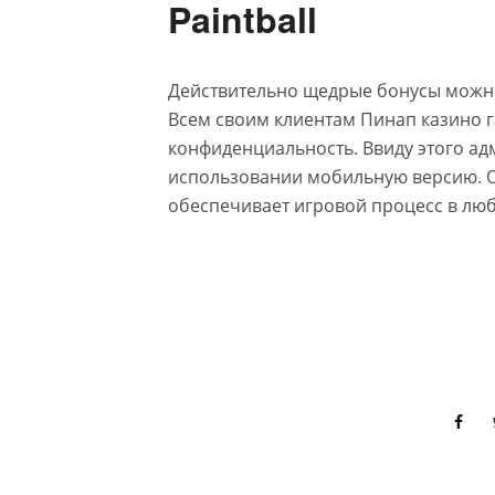
Paintball
Действительно щедрые бонусы можно 
Всем своим клиентам Пинап казино г
конфиденциальность. Ввиду этого ад
использовании мобильную версию. Он
обеспечивает игровой процесс в люб