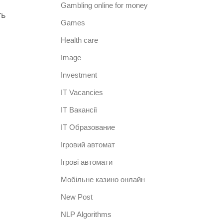
Gambling online for money
ть
Games
Health care
Image
Investment
IT Vacancies
IT Вакансії
IT Образование
Iгровий автомат
Iгрові автомати
Mобільне казино онлайн
New Post
NLP Algorithms