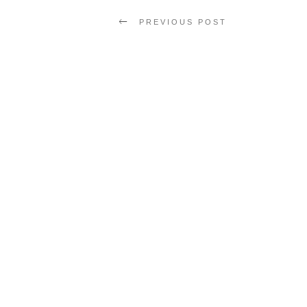
PREVIOUS POST