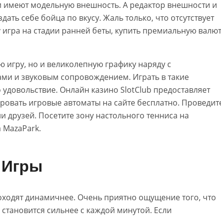
и имеют модельную внешность. А редактор внешности и
ать себе бойца по вкусу. Жаль только, что отсутствует
 игра на стадии ранней беты, купить премиальную валю
ю игру, но и великолепную графику наряду с
и и звуковым сопровождением. Играть в такие
 удовольствие. Онлайн казино SlotClub предоставляет
ровать игровые автоматы на сайте бесплатно. Проведит
и друзей. Посетите зону настольного тенниса на
 MazaPark.
 Игры
роходят динамичнее. Очень приятно ощущение того, что
 становится сильнее с каждой минутой. Если