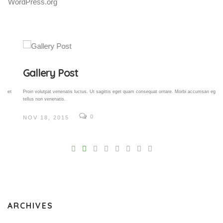
WordPress.org
Gallery Post
Proin volutpat venenatis luctus. Ut sagittis eget quam consequat ornare. Morbi accumsan eget
tellus non venenatis.
0
NOV 18, 2015
V
Pro
tel
N
ARCHIVES