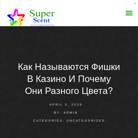
Как Называются Фишки
AROMA DIFFUSER
В Казино И Почему
PERFUME OILS
Они Разного Цвета?
DISINFECTANTS
APRIL 5, 2020
NATURAL HENNA
BY:
ADMIN
CATEGORIES:
UNCATEGORIZED