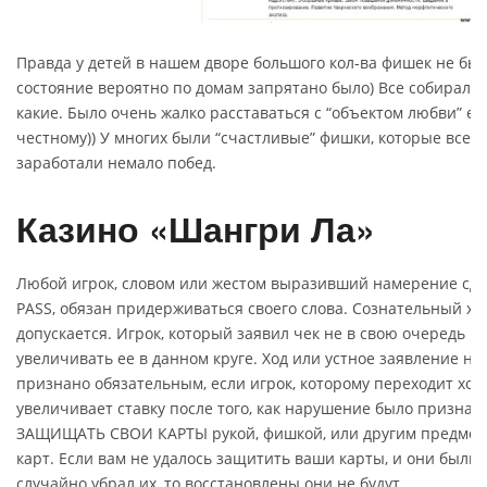
Правда у детей в нашем дворе большого кол-ва фишек не был
состояние вероятно по домам запрятано было) Все собирались
какие. Было очень жалко расставаться с “объектом любви” ес
честному)) У многих были “счастливые” фишки, которые всег
заработали немало побед.
Казино «Шангри Ла»
Любой игрок, словом или жестом выразивший намерение сдел
PASS, обязан придерживаться своего слова. Сознательный хо
допускается. Игрок, который заявил чек не в свою очередь н
увеличивать ее в данном круге. Ход или устное заявление не
признано обязательным, если игрок, которому переходит ход,
увеличивает ставку после того, как нарушение было приз
ЗАЩИЩАТЬ СВОИ КАРТЫ рукой, фишкой, или другим предмет
карт. Если вам не удалось защитить ваши карты, и они были
случайно убрал их, то восстановлены они не будут.