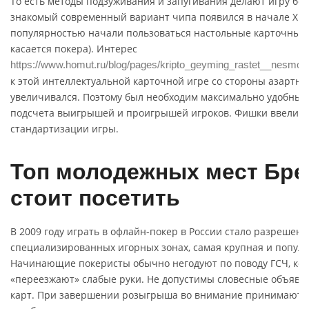
То есть методы подзуживания и запугивания делают игру бо
знакомый современный вариант чипа появился в начале XIX в
популярностью начали пользоваться настольные карточные и
касается покера). Интерес
https://www.homut.ru/blog/pages/kripto_geyming_rastet__nesmotr
к этой интеллектуальной карточной игре со стороны азартн
увеличивался. Поэтому был необходим максимально удобный
подсчета выигрышей и проигрышей игроков. Фишки ввели дл
стандартизации игры.
Топ молодежных мест Бре
стоит посетить
В 2009 году играть в офлайн-покер в России стало разрешено
специализированных игорных зонах, самая крупная и попул
Начинающие покеристы обычно негодуют по поводу ГСЧ, ког
«переезжают» слабые руки. Не допустимы словесные объявл
карт. При завершении розыгрыша во внимание принимаются 