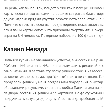
Но речь, как вы поняли, пойдет о фишках в покере. Никому 
карты, если только вы сами не решите сыграть в благотворит
другие игроки вряд ли упустят возможность заработать на л
Помните о том, что если вы преднамеренно показываете ваши
его и ваши карты могут быть признаны “мертвыми”. Покерны
игры на 3-4 человека. Покерные наборы на 100 фишек – для и
Казино Невада
Попытки купить не увенчались успехом, в киосках и на рынк
POG serie №1 или serie №3, но они отличались рисовкой и ка
самобытными. Я застала эту эпоху фишек-соток (я из Москвы,
исключительно сотками, про “фишки” никто не слышал). Так ж
продавали фишки (у меня всегда были подозрения о кустарн
обрезаными рисунками, словно наклейки Панини или пазлы 
от двора, состояния фишки и её картинки. По факту хозяин 
накручивать какую угодно цену. Я вот всегда требовал за М